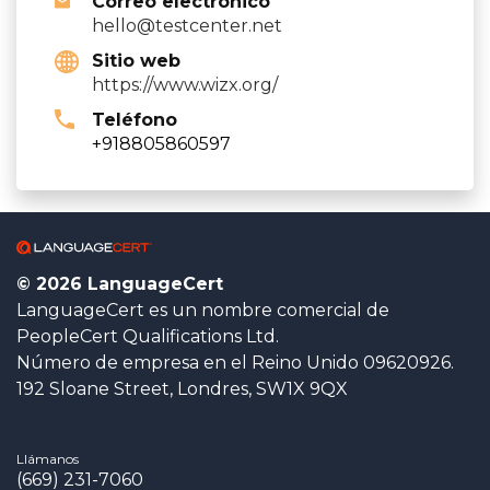
Correo electrónico
hello@testcenter.net
Sitio web
https://www.wizx.org/
Teléfono
+918805860597
© 2026 LanguageCert
LanguageCert es un nombre comercial de
PeopleCert Qualifications Ltd.
Número de empresa en el Reino Unido 09620926.
192 Sloane Street, Londres, SW1X 9QX
Llámanos
(669) 231-7060