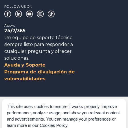
FOLLOW US ON
Apoyo
24/7/365
Un equipo de soporte técnico
siempre listo para responder a
cualquier pregunta y ofrecer
soluciones.
Ayuda y Soporte
Programa de divulgación de
vulnerabilidades
Gobierno corporativo
This site uses cookies to ensure it works properly, improve
performance, analyze usage, and show you relevant content
Agradecimientos
and advertisements. You can manage your preferences or
learn more in our
Cookies Policy
.
Políticas y procedimientos