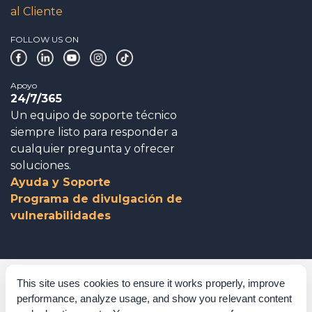
al Cliente
FOLLOW US ON
Apoyo
24/7/365
Un equipo de soporte técnico
siempre listo para responder a
cualquier pregunta y ofrecer
soluciones.
Ayuda y Soporte
Programa de divulgación de
vulnerabilidades
Gobierno corporativo
This site uses cookies to ensure it works properly, improve
performance, analyze usage, and show you relevant content
Agradecimientos