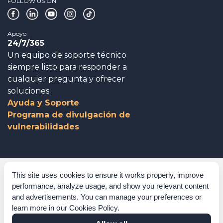
FOLLOW US ON
Apoyo
24/7/365
Un equipo de soporte técnico
siempre listo para responder a
cualquier pregunta y ofrecer
soluciones.
Ayuda y Soporte
Programa de divulgación de
vulnerabilidades
Gobierno corporativo
This site uses cookies to ensure it works properly, improve
performance, analyze usage, and show you relevant content
Agradecimientos
and advertisements. You can manage your preferences or
learn more in our
Cookies Policy
.
Políticas y procedimientos