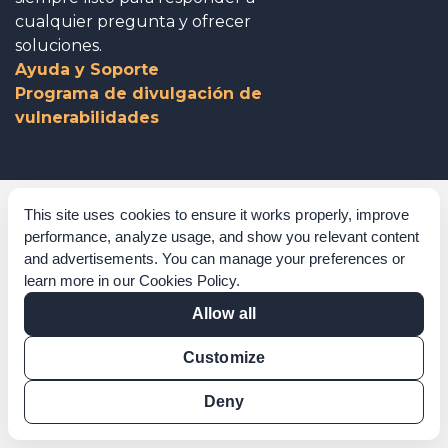
cualquier pregunta y ofrecer
soluciones.
Ayuda y Soporte
Programa de divulgación de
vulnerabilidades
Gobierno corporativo
This site uses cookies to ensure it works properly, improve
performance, analyze usage, and show you relevant content
Agradecimientos
and advertisements. You can manage your preferences or
learn more in our
Cookies Policy
.
Políticas y procedimientos
Allow all
Declaración sobre la esclavitud moderna
Customize
Verificación de las certificaciones
Verificación de los resultados
Deny