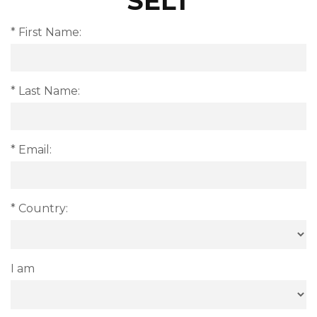
SELT
* First Name:
* Last Name:
* Email:
* Country:
I am