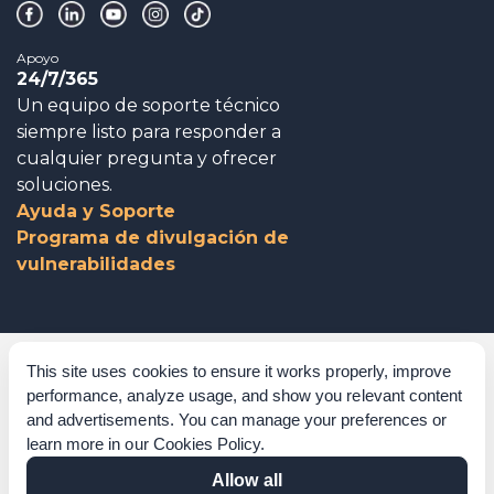
Apoyo
24/7/365
Un equipo de soporte técnico
siempre listo para responder a
cualquier pregunta y ofrecer
soluciones.
Ayuda y Soporte
Programa de divulgación de
vulnerabilidades
Gobierno corporativo
This site uses cookies to ensure it works properly, improve
performance, analyze usage, and show you relevant content
Agradecimientos
and advertisements. You can manage your preferences or
learn more in our
Cookies Policy
.
Políticas y procedimientos
Allow all
Declaración sobre la esclavitud moderna