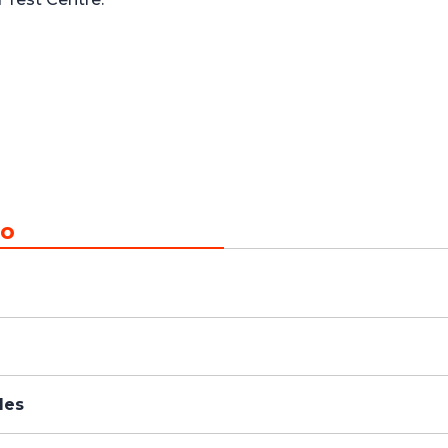
to
les