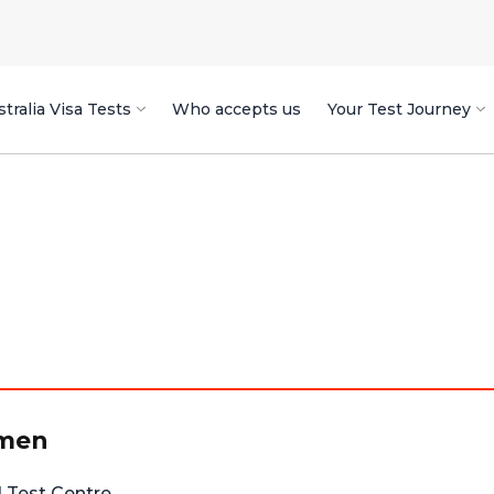
tralia Visa Tests
Who accepts us
Your Test Journey
amen
Test Centre.