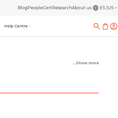
Blog
PeopleCert
Research
About us
ES
US
Help Centre
...Show more