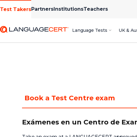
Partners
Institutions
Teachers
Test Takers
Language Tests
UK & Aus
Book a Test Centre exam
Exámenes en un Centro de Ex
Take an exam at a LANGUAGECERT approved 