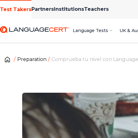
Partners
Institutions
Teachers
Test Takers
Language Tests
UK & Aus
Preparation
Comprueba tu nivel con Language