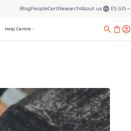
Blog
PeopleCert
Research
About us
ES
US
Help Centre