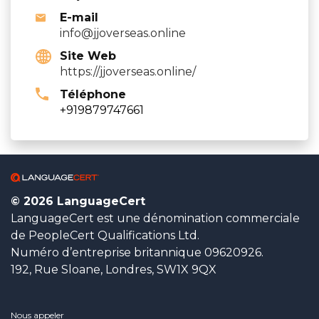
E-mail
info@jjoverseas.online
Site Web
https://jjoverseas.online/
Téléphone
+919879747661
© 2026 LanguageCert
LanguageCert est une dénomination commerciale
de PeopleCert Qualifications Ltd.
Numéro d’entreprise britannique 09620926.
192, Rue Sloane, Londres, SW1X 9QX
Nous appeler