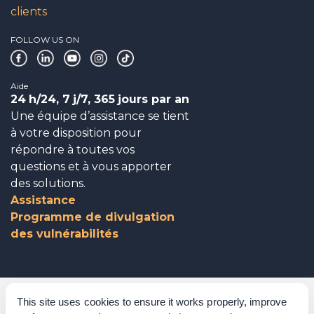
clients
FOLLOW US ON
Aide
24
h/24, 7
j/7, 365
jours par an
Une équipe d’assistance se tient
à votre disposition pour
répondre à toutes vos
questions et à vous apporter
des solutions.
Assistance
Programme de divulgation
des vulnérabilités
Gouvernance d’entreprise
This site uses cookies to ensure it works properly, improve