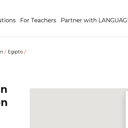
utions
For Teachers
Partner with LANGUA
en
Egipto
on
on