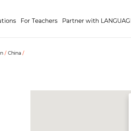
utions
For Teachers
Partner with LANGUA
en
China