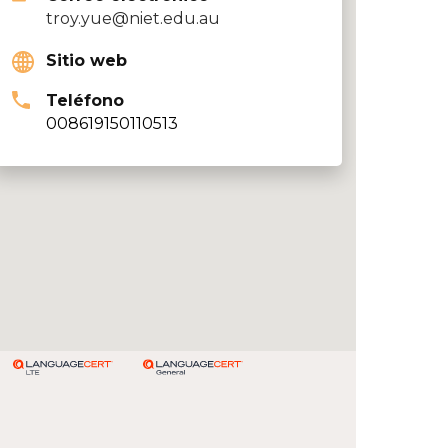
troy.yue@niet.edu.au
Sitio web
Teléfono
008619150110513