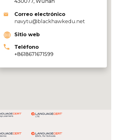
430077, Wuhan
Correo electrónico
navytu@blackhawkedu.net
Sitio web
Teléfono
+8618671671599