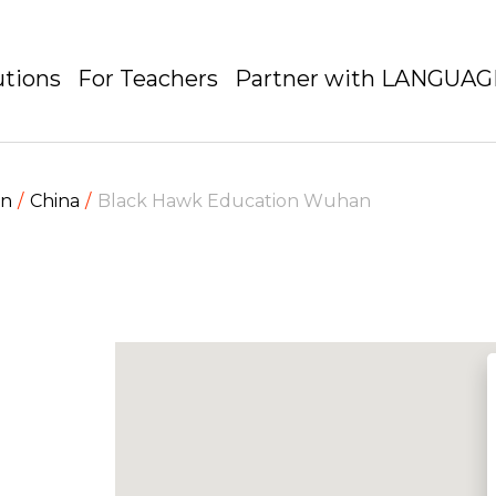
utions
For Teachers
Partner with LANGUA
en
China
Black Hawk Education Wuhan