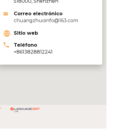
518000, Shenzhen
Correo electrónico
chuangzhuoinfo@163.com
Sitio web
Teléfono
+8613828812241