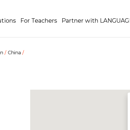
utions
For Teachers
Partner with LANGUA
en
China