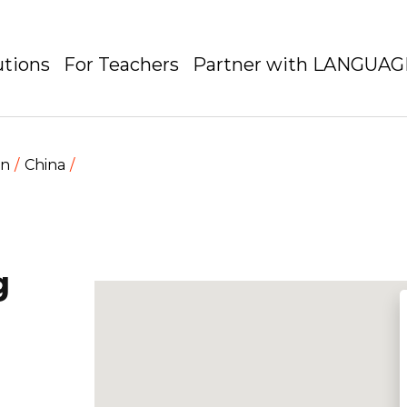
utions
For Teachers
Partner with LANGUA
en
China
g