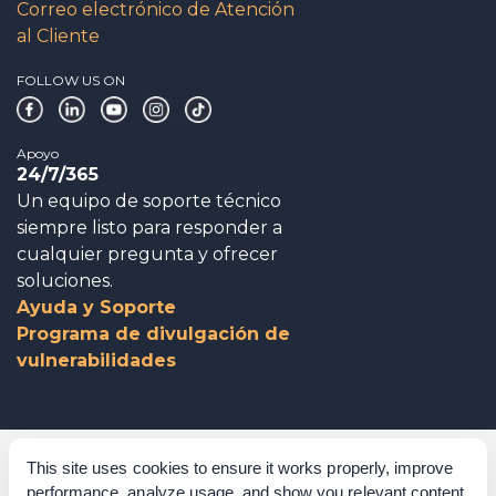
Correo electrónico de Atención
al Cliente
FOLLOW US ON
Apoyo
24/7/365
Un equipo de soporte técnico
siempre listo para responder a
cualquier pregunta y ofrecer
soluciones.
Ayuda y Soporte
Programa de divulgación de
vulnerabilidades
Gobierno corporativo
This site uses cookies to ensure it works properly, improve
performance, analyze usage, and show you relevant content