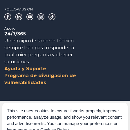
FOLLOW US ON
Apoyo
24/7/365
Un equipo de soporte técnico
siempre listo para responder a
cualquier pregunta y ofrecer
soluciones.
Ayuda y Soporte
Programa de divulgación de
vulnerabilidades
Gobierno corporativo
This site uses cookies to ensure it works properly, improve
performance, analyze usage, and show you relevant content
Agradecimientos
and advertisements. You can manage your preferences or
learn more in our
Cookies Policy
.