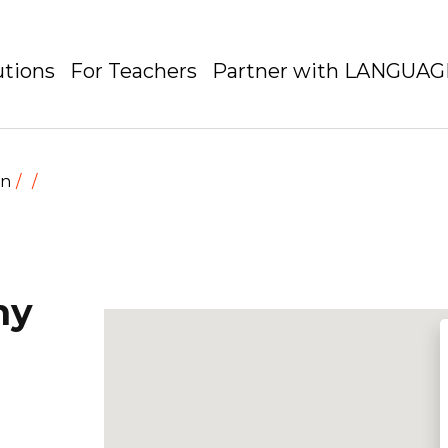
utions
For Teachers
Partner with LANGUA
en
ny