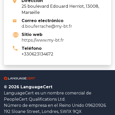
Dirección
25 boulevard Edouard Herriot, 13008,
Marseille
Correo electrónico
d.bouferrache@my-bt.fr
Sitio web
https://www.my-bt.fr
Teléfono
+330623134672
© 2026 LanguageCert
LanguageCert es un nombre comercial de
PeopleCert Qualifications Ltd.
Número de empresa en el Reino Unido 09620926.
192 Sloane Street, Londres, SW1X 9QX