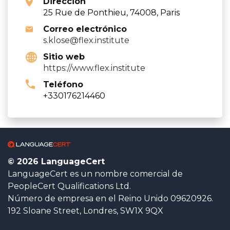
Dirección
25 Rue de Ponthieu, 74008, Paris
Correo electrónico
s.klose@flex.institute
Sitio web
https://www.flex.institute
Teléfono
+330176214460
© 2026 LanguageCert
LanguageCert es un nombre comercial de
PeopleCert Qualifications Ltd.
Número de empresa en el Reino Unido 09620926.
192 Sloane Street, Londres, SW1X 9QX