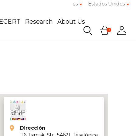
es
Estados Unidos
GECERT
Research
About Us
0
Dirección
116 Tsimiski Str., 54621, Tesalónica