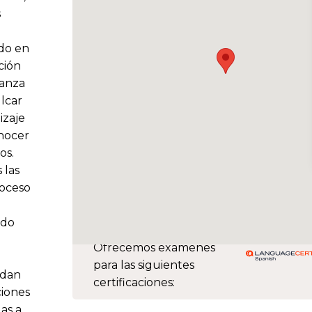
s
ndo en
ción
anza
ulcar
izaje
onocer
os.
 las
roceso
ido
Ofrecemos exámenes
para las siguientes
edan
certificaciones:
ciones
as a