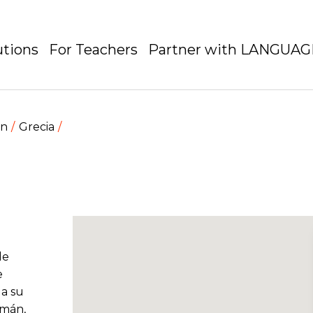
utions
For Teachers
Partner with LANGUA
en
Grecia
de
e
 a su
emán,