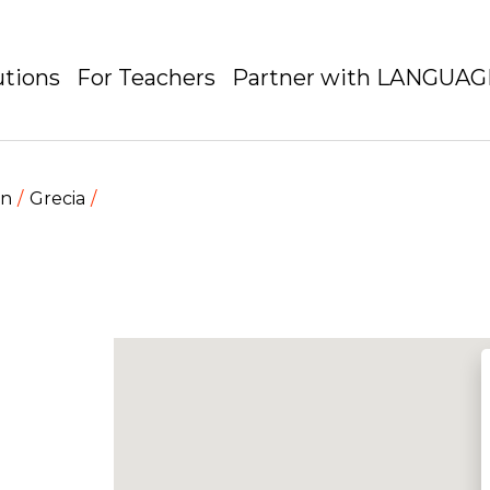
utions
For Teachers
Partner with LANGUA
en
Grecia