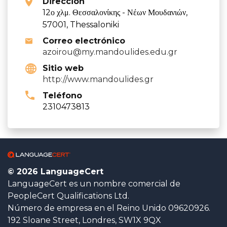
Dirección
12ο χλμ. Θεσσαλονίκης - Νέων Μουδανιών,
57001, Thessaloniki
Correo electrónico
azoirou@my.mandoulides.edu.gr
Sitio web
http://www.mandoulides.gr
Teléfono
2310473813
© 2026 LanguageCert
LanguageCert es un nombre comercial de
PeopleCert Qualifications Ltd.
Número de empresa en el Reino Unido 09620926.
192 Sloane Street, Londres, SW1X 9QX