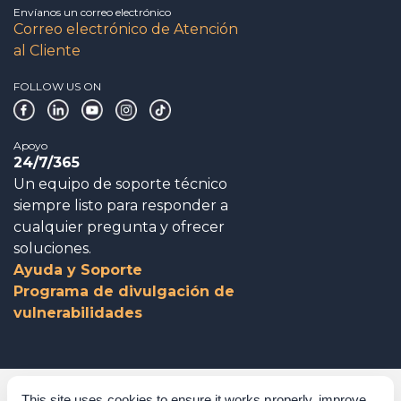
Envíanos un correo electrónico
Correo electrónico de Atención
al Cliente
FOLLOW US ON
Apoyo
24/7/365
Un equipo de soporte técnico
siempre listo para responder a
cualquier pregunta y ofrecer
soluciones.
Ayuda y Soporte
Programa de divulgación de
vulnerabilidades
Gobierno corporativo
This site uses cookies to ensure it works properly, improve