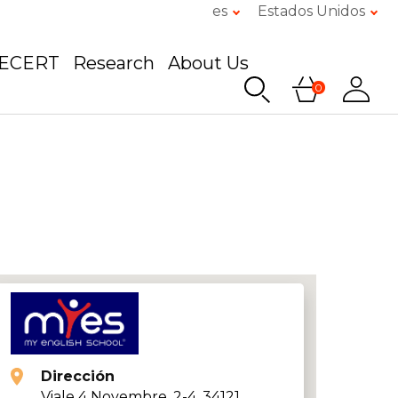
es
Estados Unidos
GECERT
Research
About Us
0
Dirección
Viale 4 Novembre, 2-4, 34121,