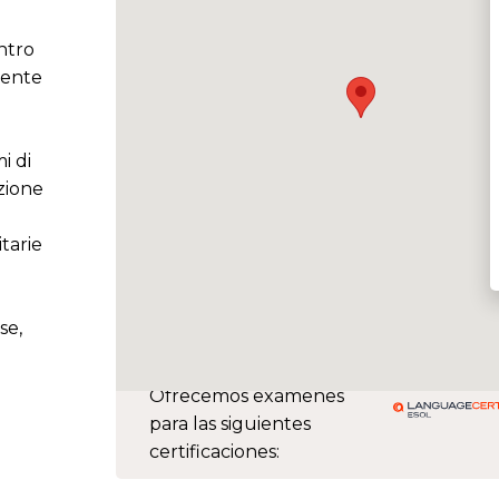
ntro
sente
i di
zione
tarie
se,
Ofrecemos exámenes
para las siguientes
certificaciones: