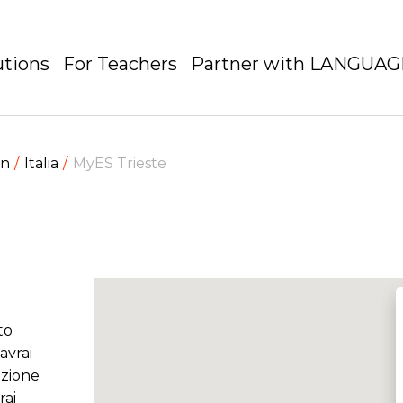
utions
For Teachers
Partner with LANGUA
en
Italia
MyES Trieste
to
avrai
azione
rai