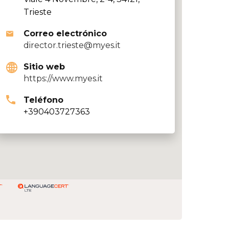
Trieste
Correo electrónico
director.trieste@myes.it
Sitio web
https://www.myes.it
Teléfono
+390403727363