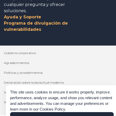
cualquier pregunta y ofrecer
soluciones.
Ayuda y Soporte
Programa de divulgación de
vulnerabilidades
Gobierno corporativo
Agradecimientos
Políticas y procedimientos
Declaración sobre la esclavitud moderna
This site uses cookies to ensure it works properly, improve
Verificación de las certificaciones
performance, analyze usage, and show you relevant content
Verificación de los resultados
and advertisements. You can manage your preferences or
learn more in our
Cookies Policy
.