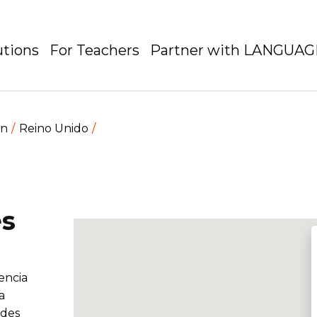
utions
For Teachers
Partner with LANGUA
en
Reino Unido
es
encia
a
ades