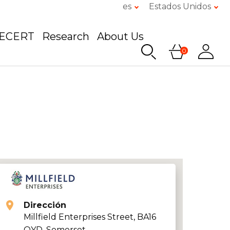
es
Estados Unidos
GECERT
Research
About Us
0
Dirección
Millfield Enterprises Street, BA16
OYD, Somerset