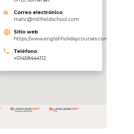
Correo electrónico
mahc@millfieldschool.com
Sitio web
https://www.englishholidaycourses.com/
Teléfono
+01458444112