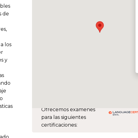
ibles
s de
es,
a los
er
es y
as
eando
aje
no
sticas
Ofrecemos exámenes
para las siguientes
certificaciones:
zado