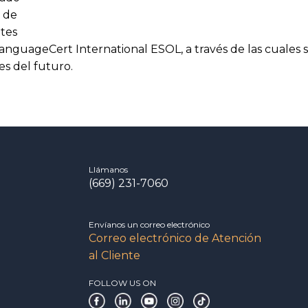
o de
ntes
 LanguageCert International ESOL, a través de las cuales 
es del futuro.
Llámanos
(669) 231-7060
Envíanos un correo electrónico
Correo electrónico de Atención
al Cliente
FOLLOW US ON