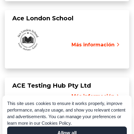
Ace London School
Más información
ACE Testing Hub Pty Ltd
Más información
This site uses cookies to ensure it works properly, improve
performance, analyze usage, and show you relevant content
and advertisements. You can manage your preferences or
Active Language Learning
learn more in our
Cookies Policy
.
Escuela familiar independiente que celebra
Allow all