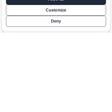
30 años en el ámbito de la enseñanza del
inglés como lengua extranjera y que está sit…
Customize
Deny
Más información
© 2026 LanguageCert
LanguageCert es un nombre comercial de
PeopleCert Qualifications Ltd.
Número de empresa en el Reino Unido 09620926.
192 Sloane Street, Londres, SW1X 9QX
Llámanos
(669) 231-7060