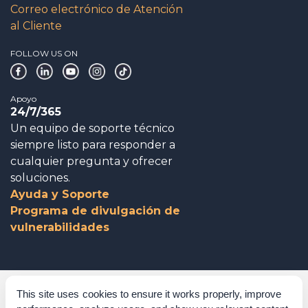
Correo electrónico de Atención
al Cliente
FOLLOW US ON
Apoyo
24/7/365
Un equipo de soporte técnico
siempre listo para responder a
cualquier pregunta y ofrecer
soluciones.
Ayuda y Soporte
Programa de divulgación de
vulnerabilidades
Gobierno corporativo
This site uses cookies to ensure it works properly, improve