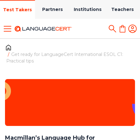
Partners
Institutions
Teachers
Test Takers
Get ready for LanguageCert International ESOL C1:
Practical tips
Macmillan’s Language Hub for