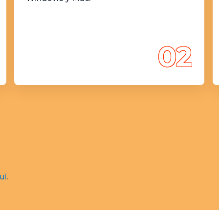
02
uí
.