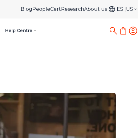
Blog
PeopleCert
Research
About us
ES
US
Help Centre