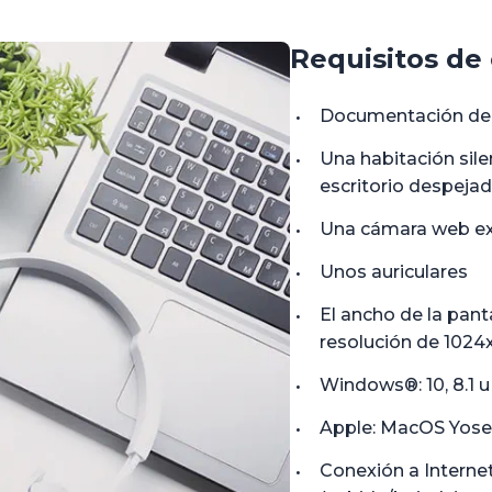
Requisitos de
Documentación de i
Una habitación silen
escritorio despeja
Una cámara web ext
Unos auriculares
El ancho de la pan
resolución de 1024
Windows®: 10, 8.1 u
Apple: MacOS Yosemit
Conexión a Interne