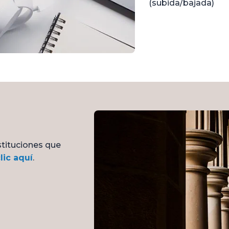
(subida/bajada)
stituciones que
lic aquí
.