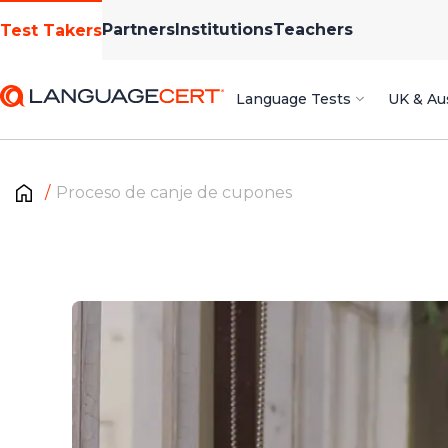
Partners
Institutions
Teachers
Test Takers
Language Tests
UK & Aus
Proceso de canje de cupones