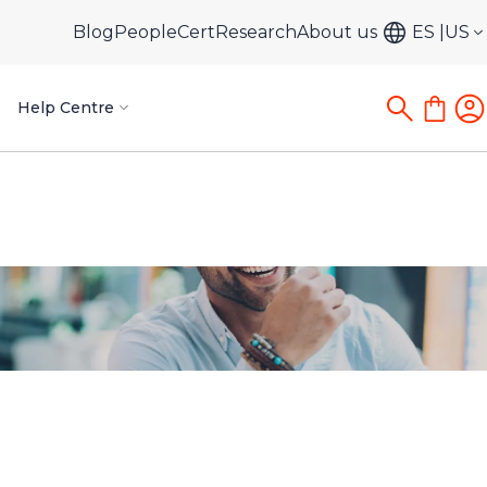
Blog
PeopleCert
Research
About us
ES
US
Help Centre