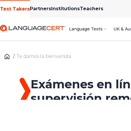
Partners
Institutions
Teachers
Test Takers
Language Tests
UK & Aus
Te damos la bienvenida
Exámenes en lín
supervisión remo