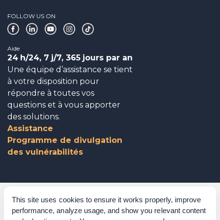
FOLLOW US ON
Aide
24
h/24, 7
j/7, 365
jours par an
Une équipe d’assistance se tient
à votre disposition pour
répondre à toutes vos
questions et à vous apporter
des solutions.
Assistance
Programme de divulgation
des vulnérabilités
Gouvernance d’entreprise
This site uses cookies to ensure it works properly, improve
performance, analyze usage, and show you relevant content
Reconnaissances