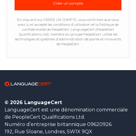
En cliquant sur CREER UN COMPTE, vous confirmez que vous
avez lu et accepté les conditions d'utilisation et la Politique de
confidentialité de PeopleCert. LanguageCert (PeopleCert
Qualifications Ltd), membre du groupe PeopleCert, utilise les
technologies et systèmes d'administration de pointe et innovants
de PeopleCert.
© 2026 LanguageCert
LanguageCert est une dénomination commerciale
de PeopleCert Qualifications Ltd.
Numéro d’entreprise britannique 09620926.
192, Rue Sloane, Londres, SW1X 9QX