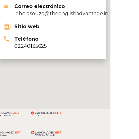
Correo electrónico
john.dsouza@theenglishadvantage.in
Sitio web
Teléfono
02240135625