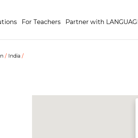
utions
For Teachers
Partner with LANGUA
en
India