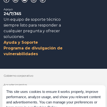
Apoyo
24/7/365
Un equipo de soporte técnico
siempre listo para responder a
cualquier pregunta y ofrecer
soluciones.
Ayuda y Soporte
Programa de divulgación de
vulnerabilidades
Gobierno corporativo
Agradecimientos
This site uses cookies to ensure it works properly, improve
Políticas y procedimientos
performance, analyze usage, and show you relevant content
and advertisements. You can manage your preferences or
Declaración sobre la esclavitud moderna