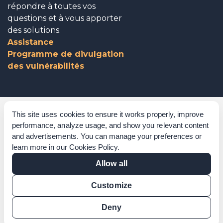
répondre à toutes vos
questions et à vous apporter
des solutions.
Assistance
Programme de divulgation
des vulnérabilités
Gouvernance d’entreprise
This site uses cookies to ensure it works properly, improve
performance, analyze usage, and show you relevant content
Reconnaissances
and advertisements. You can manage your preferences or
learn more in our
Cookies Policy
.
Politiques et procédures
Allow all
Déclaration sur l’esclavage moderne
Customize
Vérification de certification
Vérification des résultats
Deny