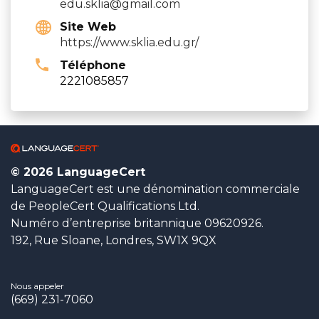
edu.sklia@gmail.com
Site Web
https://www.sklia.edu.gr/
Téléphone
2221085857
© 2026 LanguageCert
LanguageCert est une dénomination commerciale
de PeopleCert Qualifications Ltd.
Numéro d’entreprise britannique 09620926.
192, Rue Sloane, Londres, SW1X 9QX
Nous appeler
(669) 231-7060