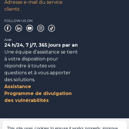
Adresse e-mail du service
clients
FOLLOW US ON
Aide
24
h/24, 7
j/7, 365
jours par an
Une équipe d’assistance se tient
à votre disposition pour
répondre à toutes vos
questions et à vous apporter
des solutions.
Assistance
Programme de divulgation
des vulnérabilités
Gouvernance d’entreprise
This site uses cookies to ensure it works properly, improve