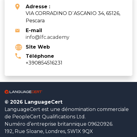
Adresse :
VIA CORRADINO D΄ASCANIO 34, 65126,
Pescara
E-mail
info@lfc.academy
Site Web
Téléphone
+390854516231
© 2026 LanguageCert
LanguageCert est une dénomination commerciale
de PeopleCert Qualifications Ltd.
Numéro d’entreprise britannique 09620926.
192, Rue Sloane, Londres, SW1X 9QX