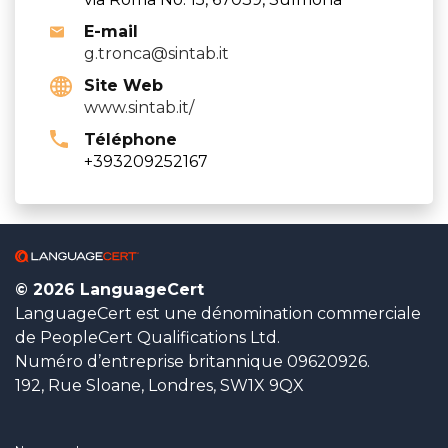
E-mail
g.tronca@sintab.it
Site Web
www.sintab.it/
Téléphone
+393209252167
© 2026 LanguageCert
LanguageCert est une dénomination commerciale
de PeopleCert Qualifications Ltd.
Numéro d’entreprise britannique 09620926.
192, Rue Sloane, Londres, SW1X 9QX