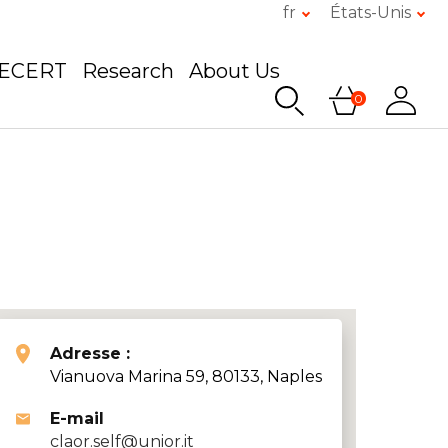
fr
États-Unis
GECERT
Research
About Us
0
Adresse :
Vianuova Marina 59, 80133, Naples
E-mail
claor.self@unior.it