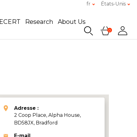
fr
États-Unis
GECERT
Research
About Us
0
Adresse :
2 Coop Place, Alpha House,
BD58JX, Bradford
E-mail