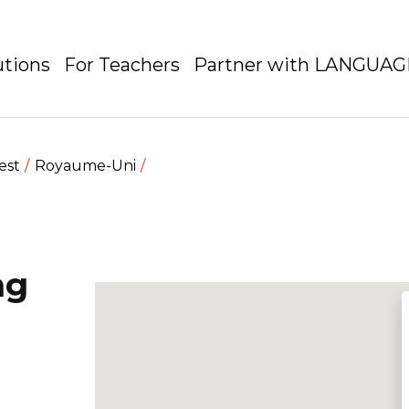
utions
For Teachers
Partner with LANGUA
est
Royaume-Uni
ng