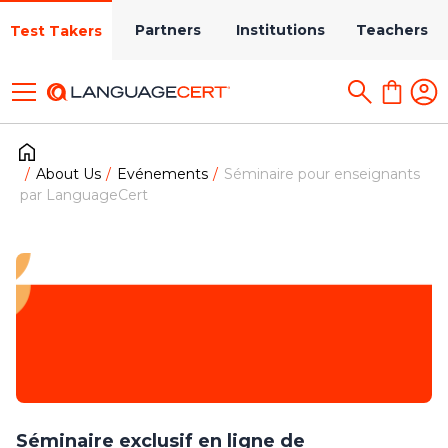
Partners
Institutions
Teachers
Test Takers
About Us
Evénements
Séminaire pour enseignants
par LanguageCert
Séminaire exclusif en ligne de