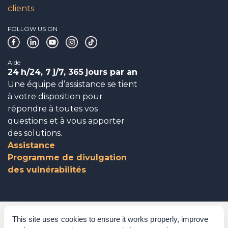
clients
FOLLOW US ON
Aide
24
h/24, 7
j/7, 365
jours par an
Une équipe d’assistance se tient
à votre disposition pour
répondre à toutes vos
questions et à vous apporter
des solutions.
Assistance
Programme de divulgation
des vulnérabilités
Gouvernance d’entreprise
This site uses cookies to ensure it works properly, improve