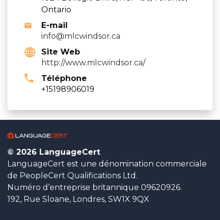
Ontario
E-mail
info@mlcwindsor.ca
Site Web
http://www.mlcwindsor.ca/
Téléphone
+15198906019
© 2026 LanguageCert
LanguageCert est une dénomination commerciale
de PeopleCert Qualifications Ltd.
Numéro d’entreprise britannique 09620926.
192, Rue Sloane, Londres, SW1X 9QX