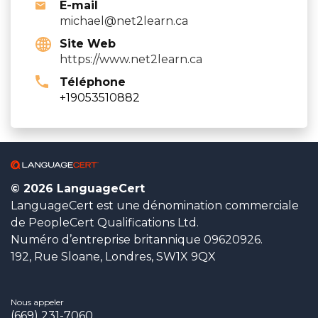
E-mail
michael@net2learn.ca
Site Web
https://www.net2learn.ca
Téléphone
+19053510882
© 2026 LanguageCert
LanguageCert est une dénomination commerciale
de PeopleCert Qualifications Ltd.
Numéro d’entreprise britannique 09620926.
192, Rue Sloane, Londres, SW1X 9QX
Nous appeler
(669) 231-7060