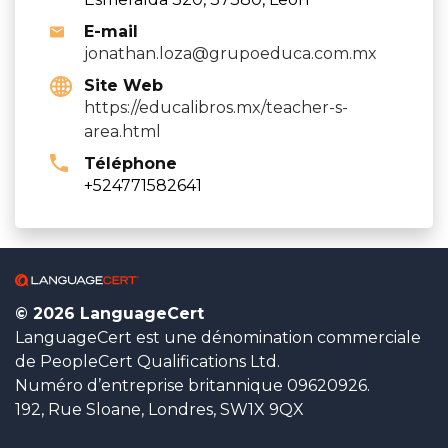
E-mail
jonathan.loza@grupoeduca.com.mx
Site Web
https://educalibros.mx/teacher-s-
area.html
Téléphone
+524771582641
© 2026 LanguageCert
LanguageCert est une dénomination commerciale
de PeopleCert Qualifications Ltd.
Numéro d’entreprise britannique 09620926.
192, Rue Sloane, Londres, SW1X 9QX