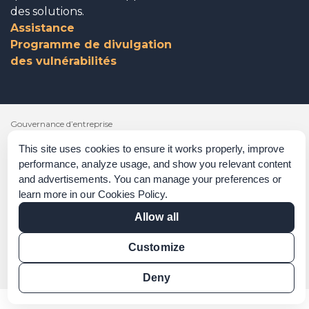
des solutions.
Assistance
Programme de divulgation
des vulnérabilités
Gouvernance d’entreprise
This site uses cookies to ensure it works properly, improve
Reconnaissances
performance, analyze usage, and show you relevant content
Politiques et procédures
and advertisements. You can manage your preferences or
learn more in our
Cookies Policy
.
Déclaration sur l’esclavage moderne
Allow all
Vérification de certification
Customize
Vérification des résultats
Deny