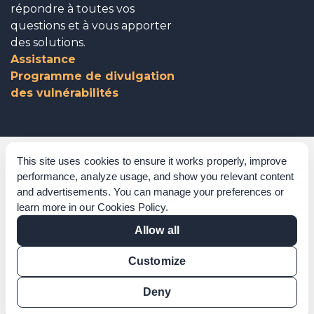
répondre à toutes vos
questions et à vous apporter
des solutions.
Assistance
Programme de divulgation
des vulnérabilités
Gouvernance d’entreprise
This site uses cookies to ensure it works properly, improve
performance, analyze usage, and show you relevant content
Reconnaissances
and advertisements. You can manage your preferences or
learn more in our
Cookies Policy
.
Politiques et procédures
Allow all
Déclaration sur l’esclavage moderne
Customize
Vérification de certification
Vérification des résultats
Deny