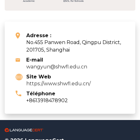
Adresse :
No.455 Panwen Road, Qingpu District,
201705, Shanghai
E-mail
wangyun@shwfl.edu.cn
Site Web
https://www.shwfl.edu.cn/
Téléphone
+8613918478902